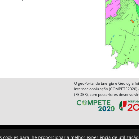
O geoPortal da Energia e Geologia f
Internacionalização (COMPETE2020) 
(FEDER), com posteriores desenvolvim
AVISOS LEGAIS
POLITICA DE PRIVACIDADE
POLITICA DE COO
os cookies para lhe proporcionar a melhor experiência de utilização